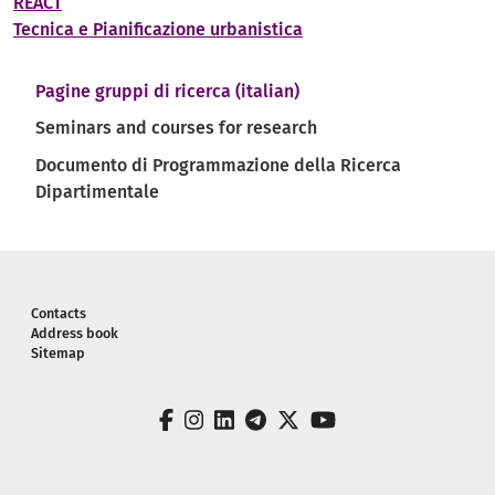
REACT
Tecnica e Pianificazione urbanistica
Navigazione principale
Pagine gruppi di ricerca (italian)
Seminars and courses for research
Documento di Programmazione della Ricerca
Dipartimentale
Piè di pagina
Contacts
Address book
Sitemap
facebook
instagram
linkedin
telegram
twitter
youtube