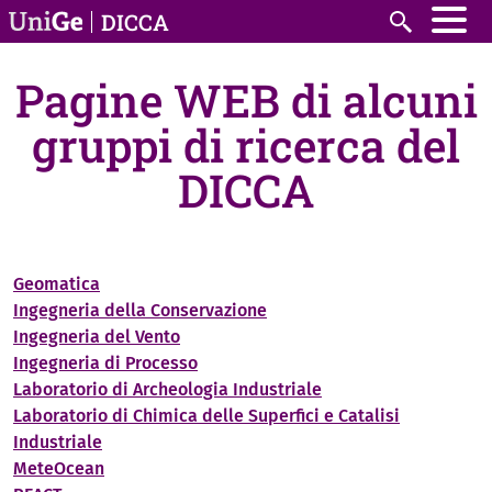
Skip to main content
DICCA
Search
Pagine WEB di alcuni
gruppi di ricerca del
DICCA
Geomatica
Ingegneria della Conservazione
Ingegneria del Vento
Ingegneria di Processo
Laboratorio di Archeologia Industriale
Laboratorio di Chimica delle Superfici e Catalisi
Industriale
MeteOcean